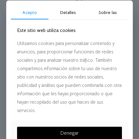
preparación de
contribuciones
Acepto
Detalles
Sobre las
Para la correcta preparación de los trabajos
Este sitio web utiliza cookies
enviados al CUI33T, se ponen a disposición las
siguientes plantillas oficiales. Seleccione la
Utilizamos cookies para personalizar contenido y
modalidad correspondiente y descargue el
anuncios, para proporcionar funciones de redes
archivo.
sociales y para analizar nuestro tráfico. También
compartimos información sobre tu uso de nuestro
sitio con nuestros socios de redes sociales,
publicidad y análisis que pueden combinarla con otra
información que les hayas proporcionado o que
hayan recopilado del uso que haces de sus
Plantilla de resumen
servicios.
DESCARGAR ARCHIVO
Denegar