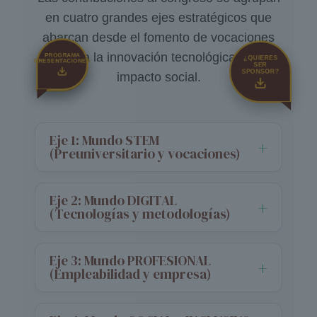
en cuatro grandes ejes estratégicos que
abarcan desde el fomento de vocaciones
hasta la innovación tecnológica y el
PROGRAMA
PROGRAMA
¿QUIERES
PRESENTACIONES
GENERAL
SER
SPONSOR?
impacto social.
Eje 1: Mundo STEM
(Preuniversitario y vocaciones)
Eje 2: Mundo DIGITAL
(Tecnologías y metodologías)
Eje 3: Mundo PROFESIONAL
(Empleabilidad y empresa)