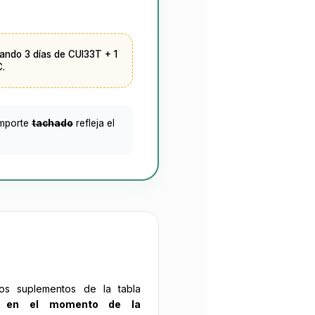
ando 3 días de CUI33T + 1
C.
importe
tachado
refleja el
os suplementos de la tabla
se
en el momento de la