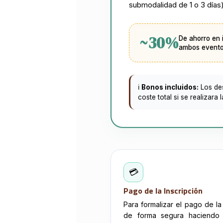
submodalidad de 1 o 3 días)
~30%
De ahorro en 
ambos evento
ℹ️
Bonos incluidos:
Los des
coste total si se realizara
💳
Pago de la Inscripción
Para formalizar el pago de l
de forma segura haciendo 