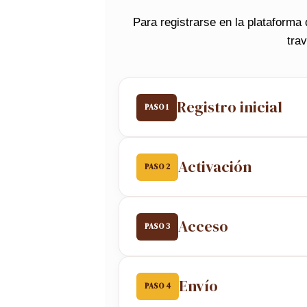
Para registrarse en la plataforma
tra
Registro inicial
PASO 1
Activación
PASO 2
Acceso
PASO 3
Envío
PASO 4