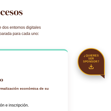
ccesos
 dos entornos digitales
eparada para cada uno:
¿QUIERES
SER
SPONSOR?
go
ormalización económica de su
ón e inscripción.